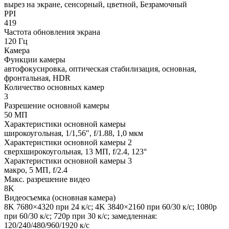
вырез на экране, сенсорный, цветной, Безрамочный
PPI
419
Частота обновления экрана
120 Гц
Камера
Функции камеры
автофокусировка, оптическая стабилизация, основная,
фронтальная, HDR
Количество основных камер
3
Разрешение основной камеры
50 МП
Характеристики основной камеры
широкоугольная, 1/1,56″, f/1.88, 1,0 мкм
Характеристики основной камеры 2
сверхширокоугольная, 13 МП, f/2.4, 123°
Характеристики основной камеры 3
макро, 5 МП, f/2.4
Макс. разрешение видео
8K
Видеосъемка (основная камера)
8K 7680×4320 при 24 к/с; 4K 3840×2160 при 60/30 к/с; 1080p
при 60/30 к/с; 720p при 30 к/с; замедленная:
120/240/480/960/1920 к/с