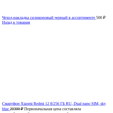
Чехол-накладка силиконовый черный в ассортименте
500
₽
Назад к товарам
Смартфон Xiaomi Redmi 12 8/256 ГБ RU, Dual nano SIM, sky
blue
20300
₽
Первоначальная цена составляла