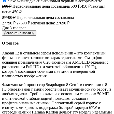
Чехол-накладка силиконовый черный в ассортименте
500
₽
Первоначальная цена составляла 500 ₽.
450
₽
Текущая
цена: 450 ₽.
27790
₽
Первоначальная цена составляла
27790 ₽.
27690
₽
Текущая цена: 27690 ₽.
Для 3 товаров
Добавить в корзину
О товаре
Xiaomi 12 в стильном сером исполнении – это компактный
флагман с впечатляющими характеристиками. Смартфон
оснащен премиальным 6.28-дюймовым AMOLED-экраном с
разрешением Full HD+ и частотой обновления 120 Гц,
который восхищает сочными цветами и невероятной
плавностью изображения.
Флагманский процессор Snapdragon 8 Gen 1 в сочетании с 8
ГБ оперативной памяти обеспечивает молниеносную работу в
любых задачах. Тройная камера с основным сенсором 50 МП
и оптической стабилизацией позволяет создавать
профессиональные снимки. Элегантный серый корпус с
изогнутыми краями, поддержка быстрой зарядки 67W и
стереодинамики Harman Kardon делают эту модель идеальным